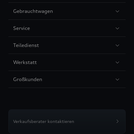
Sección
Gebrauchtwagen
3
Sección
Service
4
Sección
Teiledienst
5
Sección
Werkstatt
6
Sección
Großkunden
7
Verkaufsberater kontaktieren