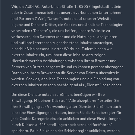
Service R8
Audi on Demand
Wir, die AUDI AG, Auto-Union-Straße 1, 85057 Ingolstadt, allein
oder in Zusammenarbeit mit unseren verbundenen Unternehmen
und Partnern ("Wir", "Unser"), nutzen auf unserer Website
eigene und Dienste Dritter, die Cookies und ähnliche Technologien
verwenden ("Dienste"), die uns helfen, unsere Website zu
verbessern, den Datenverkehr und die Nutzung zu analysieren
und auf Ihre Interessen zugeschnittene Inhalte anzuzeigen,
einschließlich personalisierter Werbung. Zudem binden wir
externe Inhalte ein, um Ihnen diese Inhalte anzuzeigen.
Hierdurch werden Verbindungen zwischen Ihrem Browser und
Servern von Dritten hergestellt und es können personenbezogene
Daten von Ihrem Browser an die Server von Dritten übermittelt
werden. Cookies, ähnliche Technologien und die Einbindung von
externen Inhalten werden nachfolgend als „Dienste“ bezeichnet.
Um diese Dienste nutzen zu können, benötigen wir Ihre
Bremer Heerstraße 450
Einwilligung. Mit einem Klick auf "Alle akzeptieren" erteilen Sie
26135 Oldenburg
Ihre Einwilligung zur Verwendung aller Dienste. Sie können auch
einzelne Einwilligungen erteilen, indem Sie die Schieberegler für
jede Cookie-Kategorie einzeln anklicken und diese Einstellungen
0441 21010800
durch Klicken auf "Einstellungen speichern und fortfahren"
speichern. Falls Sie keinen der Schieberegler anklicken, werden
audi.oldenburg@nowag.com