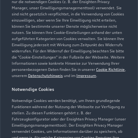
nur die notwendigen Cookies (z. B. der Ensighten Privacy
Manager, unser Einwilligungsmanagementtool) verwendet. Sie
sind nicht gesetzlich verpflichtet, in die Verwendung von Cookies
Kontaktdaten herunterladen
einzuwilligen, aber wenn Sie Ihre Einwilligung nicht erteilen,
können Sie bestimmte unserer Dienste möglicherweise nicht
nutzen. Sie können Ihre Cookie-Einstellungen anhand der unten
aufgeführten Kategorien von Cookies verwalten. Sie können Ihre
Öffnungszeiten
Einwilligung jederzeit mit Wirkung zum Zeitpunkt des Widerrufs
widerrufen. Für den Widerruf der Einwilligung beachten Sie bitte
die "Cookie-Einstellungen" in der Fußzeile der Webseite. Weitere
Informationen sowie konkrete Hinweise zur Verwendung Ihrer
Verkauf
personenbezogenen Daten finden Sie in unserer
Cookie Richtlinie
,
Geschlossen
,
öffnet am
Montag 10:00
unserem
Datenschutzhinweis
und im
Impressum
.
Notwendige Cookies
Service
Geschlossen
,
öffnet am
Montag 07:30
Notwendige Cookies werden benötigt, um Ihnen grundlegende
Funktionen während der Nutzung der Webseite zur Verfügung zu
stellen. Zu diesen Funktionen gehört z. B. der
Fahrzeugkonfigurator oder der Ensighten Privacy Manager (unser
Einwilligungsmanagementtool). Der Ensighten Privacy Manager
Zurück nach oben
verwendet Cookies, um Informationen darüber zu speichern, ob
und wenn ja, für welche Kategorien von Cookies Benutzer ihre