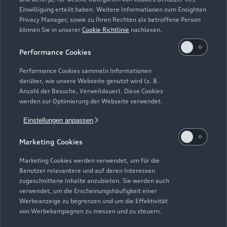
Einwilligung erteilt haben. Weitere Informationen zum Ensighten
Modelle
Privacy Manager, sowie zu Ihren Rechten als betroffene Person
können Sie in unserer
Cookie Richtlinie
nachlesen.
Kaufen & leasen
Alle Modelle
Performance Cookies
Modelle vergleichen
Service & Zubehör
Performance Cookies sammeln Informationen
Neuwagensuche
darüber, wie unsere Webseite genutzt wird (z. B.
Elektromodelle
Anzahl der Besuche, Verweildauer). Diese Cookies
Gebrauchtwagensuche
Support
werden zur Optimierung der Webseite verwendet.
Saisonale Angebote
Plug-in-Hybride
Gebrauchtwagen
Einstellungen anpassen
Audi Services
Über Audi
Kundenservice
Finanzierung
Marketing Cookies
Garantie
Händlersuche
Aktionen & Angebote
Unternehmen
Marketing Cookies werden verwendet, um für die
Audi digital services
Benutzer relevantere und auf deren Interessen
Audi Code
Geschäftskunden
Karriere
zugeschnittene Inhalte anzubieten. Sie werden auch
myAudi
verwendet, um die Erscheinungshäufigkeit einer
Häufige Fragen (FAQ)
Investor Relations
Werbeanzeige zu begrenzen und um die Effektivität
© 2026 AUDI AG. Alle Rechte vorbehalten
von Werbekampagnen zu messen und zu steuern.
Audi Online Beratung
Presse & Media Center