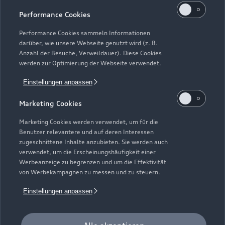
Kaufen & leasen
Alle Modelle
Performance Cookies
Modelle vergleichen
Service & Zubehör
Performance Cookies sammeln Informationen
Neuwagensuche
darüber, wie unsere Webseite genutzt wird (z. B.
Elektromodelle
Anzahl der Besuche, Verweildauer). Diese Cookies
Gebrauchtwagensuche
Support
werden zur Optimierung der Webseite verwendet.
Saisonale Angebote
Plug-in-Hybride
Gebrauchtwagen
Einstellungen anpassen
Audi Services
Über Audi
Kundenservice
Finanzierung
Marketing Cookies
Garantie
Händlersuche
Aktionen & Angebote
Unternehmen
Marketing Cookies werden verwendet, um für die
Audi digital services
Benutzer relevantere und auf deren Interessen
Audi Code
Geschäftskunden
Karriere
zugeschnittene Inhalte anzubieten. Sie werden auch
myAudi
verwendet, um die Erscheinungshäufigkeit einer
Häufige Fragen (FAQ)
Investor Relations
Werbeanzeige zu begrenzen und um die Effektivität
© 2026 AUDI AG. Alle Rechte vorbehalten
von Werbekampagnen zu messen und zu steuern.
Audi Online Beratung
Presse & Media Center
Impressum
Rechtliches
Hinweisgebersystem
Einstellungen anpassen
Online-Terminvereinbarung
Datenschutz
Datenschutzinformation
Cookie-Einstellungen
Servicekontakt
Cookie-Richtlinie
Barrierefreiheit
Audi erleben