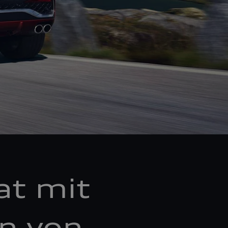
at mit
en von