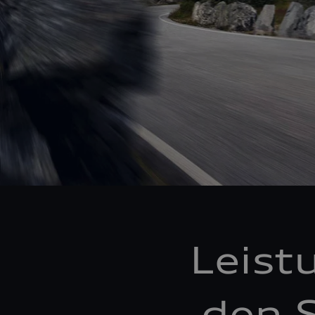
Leist
den S